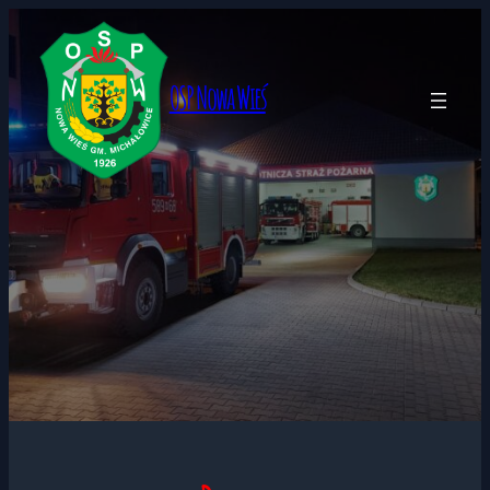
Przejdź
do
treści
OSP Nowa Wieś