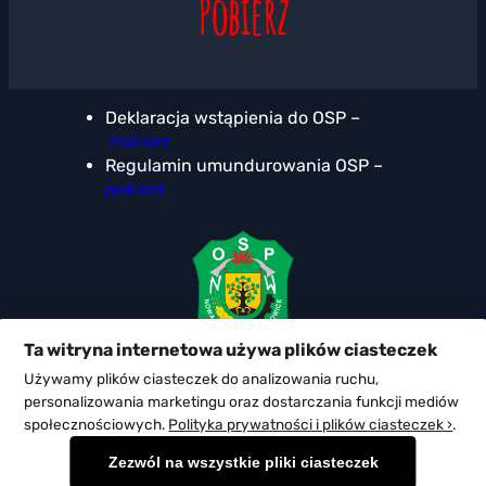
Pobierz
Deklaracja wstąpienia do OSP –
Pobierz
Regulamin umundurowania OSP –
pobierz
Ta witryna internetowa używa plików ciasteczek
Używamy plików ciasteczek do analizowania ruchu,
ul. Główna 2 Nowa Wieś +48 22 758 26 87
personalizowania marketingu oraz dostarczania funkcji mediów
osp@ospnw.pl
społecznościowych.
Polityka prywatności i plików ciasteczek ›
.
Zezwól na wszystkie pliki ciasteczek